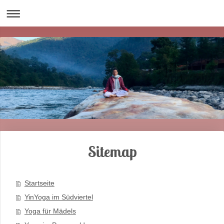
Sitemap
Startseite
YinYoga im Südviertel
Yoga für Mädels