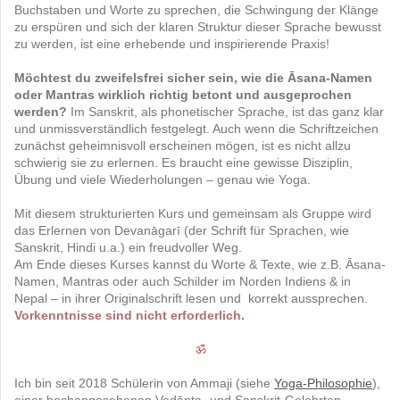
Buchstaben und Worte zu sprechen, die Schwingung der Klänge
zu erspüren und sich der klaren Struktur dieser Sprache bewusst
zu werden, ist eine erhebende und inspirierende Praxis!
Möchtest du zweifelsfrei sicher sein, wie die Āsana-Namen
oder Mantras wirklich richtig betont und ausgeprochen
werden?
Im Sanskrit, als phonetischer Sprache, ist das ganz klar
und unmissverständlich festgelegt. Auch wenn die Schriftzeichen
zunächst geheimnisvoll erscheinen mögen, ist es nicht allzu
schwierig sie zu erlernen. Es braucht eine gewisse Disziplin,
Übung und viele Wiederholungen – genau wie Yoga.
Mit diesem strukturierten Kurs und gemeinsam als Gruppe wird
das Erlernen von Devanāgarī (der Schrift für Sprachen, wie
Sanskrit, Hindi u.a.) ein freudvoller Weg.
Am Ende dieses Kurses kannst du Worte & Texte, wie z.B. Āsana-
Namen, Mantras oder auch Schilder im Norden Indiens & in
Nepal – in ihrer Originalschrift lesen und korrekt aussprechen.
Vorkenntnisse sind nicht erforderlich.
ॐ
Ich bin seit 2018 Schülerin von Ammaji (siehe
Yoga-Philosophie
),
einer hochangesehenen Vedānta- und Sanskrit-Gelehrten